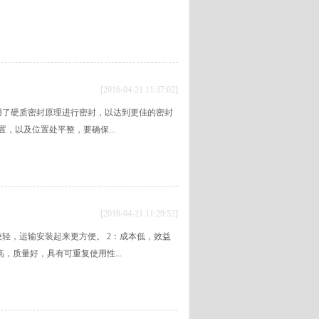
[2016-04-21 11:37:02]
用了硬质密封原理进行密封，以达到更佳的密封
，以及位置处平整，要确保...
[2016-04-21 11:29:52]
较轻，运输安装起来更方便。 2：成本低，效益
，质量好，具有可重复使用性...