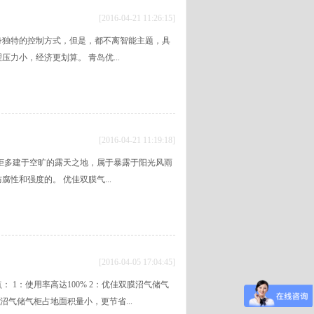
[2016-04-21 11:26:15]
身独特的控制方式，但是，都不离智能主题，具
力小，经济更划算。 青岛优...
[2016-04-21 11:19:18]
柜多建于空旷的露天之地，属于暴露于阳光风雨
性和强度的。 优佳双膜气...
[2016-04-05 17:04:45]
1：使用率高达100% 2：优佳双膜沼气储气
沼气储气柜占地面积量小，更节省...