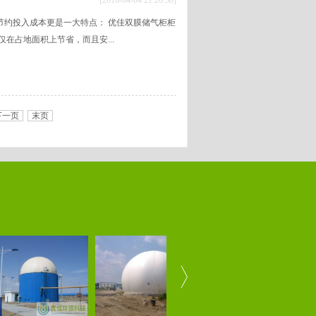
[2016-04-04 21:26:58]
节约投入成本更是一大特点： 优佳双膜储气柜柜
在占地面积上节省，而且安...
下一页
末页