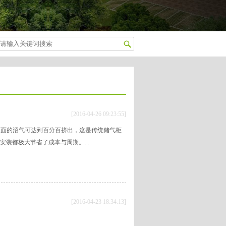
[2016-04-26 09:23:55]
内里面的沼气可达到百分百挤出，这是传统储气柜
安装都极大节省了成本与周期。...
[2016-04-23 18:34:13]