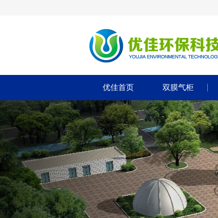
优佳首页
双膜气柜