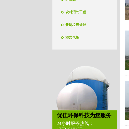
农村沼气工程
餐厨垃圾处理
湿式气柜
优佳环保科技为您服务
24小时服务热线：