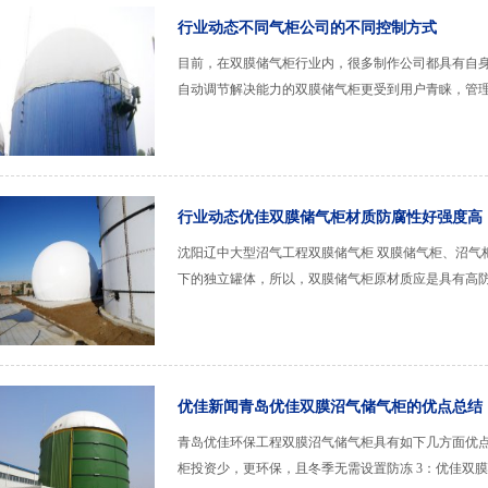
行业动态
不同气柜公司的不同控制方式
目前，在双膜储气柜行业内，很多制作公司都具有自
自动调节解决能力的双膜储气柜更受到用户青睐，管理压
行业动态
优佳双膜储气柜材质防腐性好强度高
沈阳辽中大型沼气工程双膜储气柜 双膜储气柜、沼气
下的独立罐体，所以，双膜储气柜原材质应是具有高防腐
优佳新闻
青岛优佳双膜沼气储气柜的优点总结
青岛优佳环保工程双膜沼气储气柜具有如下几方面优点： 
柜投资少，更环保，且冬季无需设置防冻 3：优佳双膜