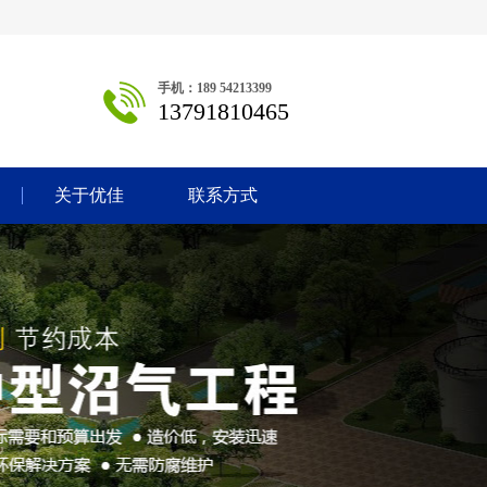
手机：189 54213399
13791810465
关于优佳
联系方式